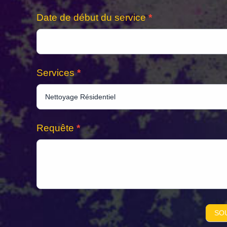
Date de début du service
*
Services
*
Requête
*
SO