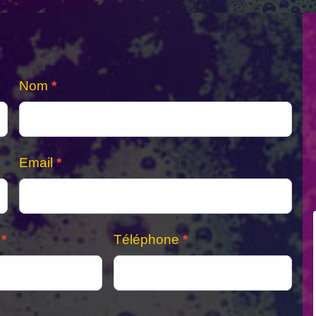
Nom
*
Email
*
l
*
Téléphone
*