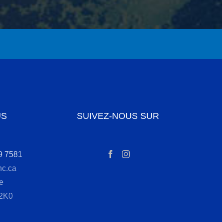
US
SUIVEZ-NOUS SUR
9 7581
nc.ca
e
 2K0